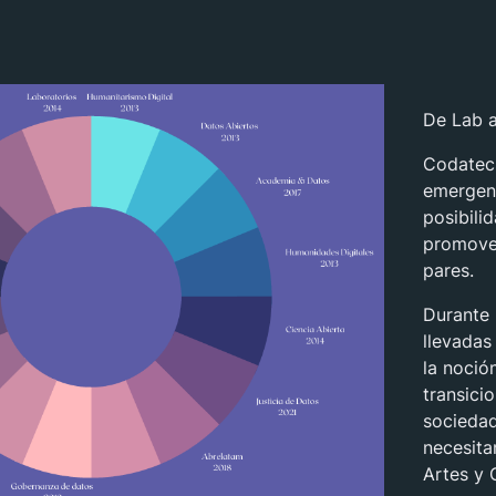
De Lab 
Codatecs
emergent
posibili
promover
pares.
Durante 
llevadas
la noció
transici
sociedad
necesit
Artes y 